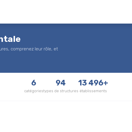
ntale
ures, comprenez leur rôle, et
6
94
13 496+
catégories
types de structures
établissements