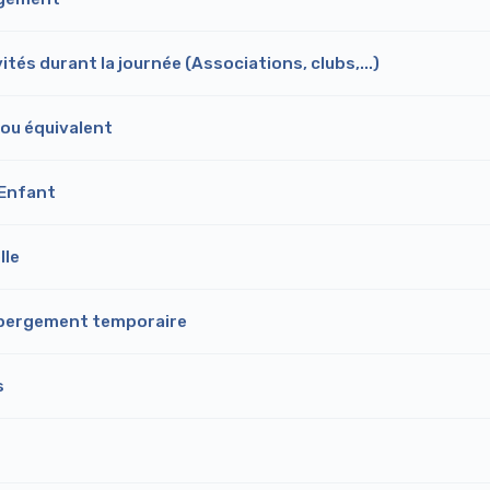
tés durant la journée (Associations, clubs,...)
 ou équivalent
-Enfant
lle
bergement temporaire
s